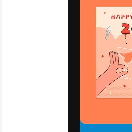
フォント
最高のクリエイ
ットフォーム。
店、スタジオを
います。
日本語
Copyright © 2010-