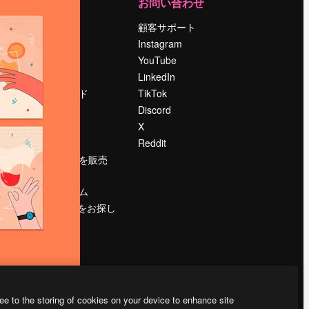
運営
お問い合わせ
料金
顧客サポート
会社概要
Instagram
Reviews
YouTube
採用情報
LinkedIn
検索トレンド
TikTok
ブログ
Discord
イベント
X
Slidesgo
Reddit
コンテンツを販売
する
プレスルーム
magnific.aiをお探し
ですか？
ee to the storing of cookies on your device to enhance site