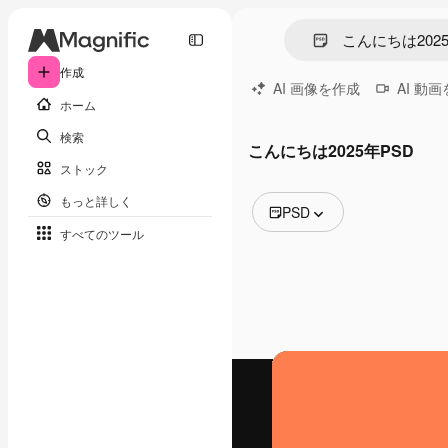
作成
AI 画像を作成
AI 動
ホーム
検索
こんにちは2025年PSD
ストック
もっと詳しく
PSD
すべてのツール
全ての画像
ベクトル
イラスト
写真
PSD
テンプレート
モックアップ
動画
映像素材
モーショングラフィックス
動画テンプレート
アイコン
3D モデル