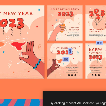
製品
はじめに
ティブ制作を導くためのプラ
Spaces
Academy
クリエイター、企業、代理
AI アシスタント
ドキュメント
含む100万人以上が利用して
AI 画像生成ツール
サポート
AI 動画生成ツール
利用規約
AI 音声合成ツール
プライバシーポリ
シー
ストックコンテン
ツ
オリジナル
新規
Claude/ChatGPT
クッキーポリシー
新
規
向けMCP
トラストセンター
エージェント
アフィリエイト
新規
API
法人向け
モバイルアプリ
すべてのMagnificツ
ール
2026
Freepik Company S.L.U.
無断複写・転載を禁じます
.
By clicking “Accept All Cookies”, you agr