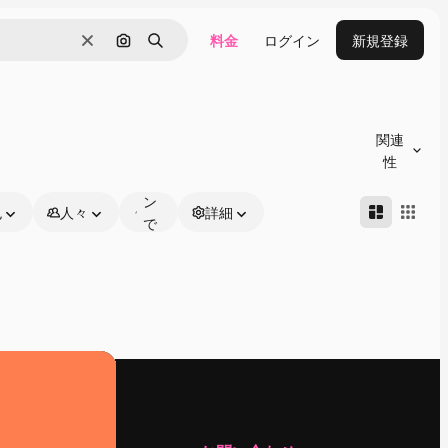
料金
ログイン
新規登録
消去
画像で検索
検索
オ
ン
関連
ラ
性
イ
ン
色
人々
詳細
で
編
集
可
能