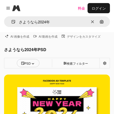
Magnific
料金
ログイン
Close menu
消去
画像で
AI 画像を作成
AI 動画を作成
デザインをカスタマイズ
さようなら2024年PSD
PSD
検索フィルター