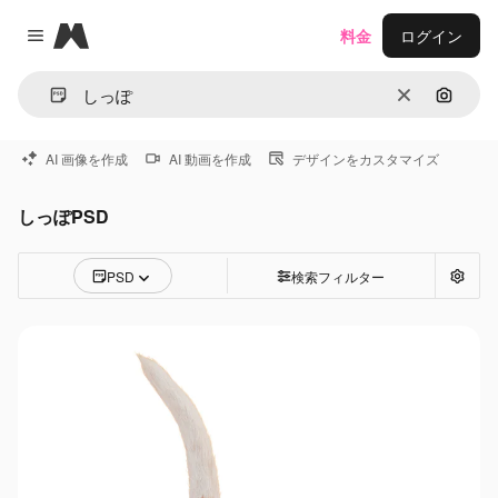
Magnific
料金
ログイン
Close menu
消去
画像で
AI 画像を作成
AI 動画を作成
デザインをカスタマイズ
しっぽPSD
PSD
検索フィルター