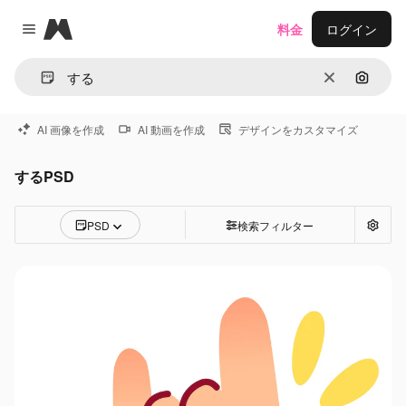
Magnific
料金
ログイン
Close menu
消去
画像で
AI 画像を作成
AI 動画を作成
デザインをカスタマイズ
するPSD
PSD
検索フィルター