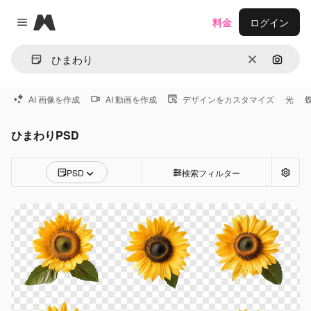
Magnific
料金
ログイン
Close menu
消去
画像で
AI 画像を作成
AI 動画を作成
デザインをカスタマイズ
光
ひまわりPSD
PSD
検索フィルター