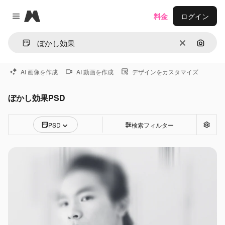
Magnific
料金
ログイン
Close menu
消去
画像で
AI 画像を作成
AI 動画を作成
デザインをカスタマイズ
ぼかし効果PSD
PSD
検索フィルター