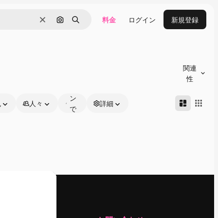
料金
ログイン
新規登録
消去
画像で検索
検索
オ
ン
関連
ラ
性
イ
ン
色
人々
詳細
で
編
集
可
能