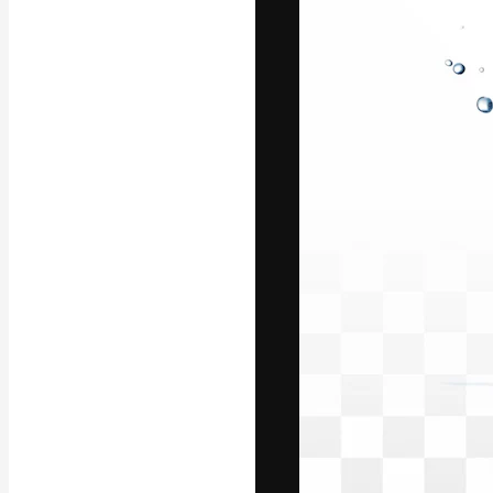
フォント
最高のクリエイ
ットフォーム。
店、スタジオを
います。
日本語
Copyright © 2010-