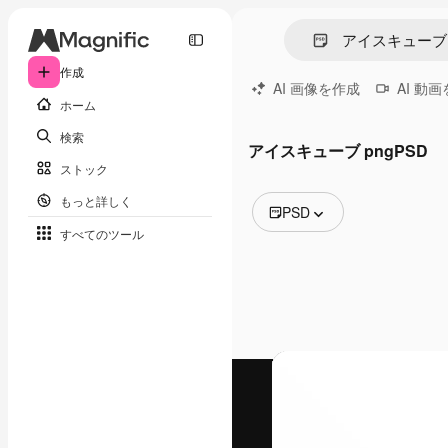
作成
AI 画像を作成
AI 動
ホーム
検索
アイスキューブ pngPSD
ストック
もっと詳しく
PSD
すべてのツール
全ての画像
ベクトル
イラスト
写真
PSD
テンプレート
モックアップ
動画
映像素材
モーショングラフィックス
動画テンプレート
アイコン
3D モデル