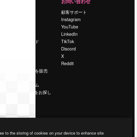
運営
お問い合わせ
料金
顧客サポート
会社概要
Instagram
Reviews
YouTube
採用情報
LinkedIn
検索トレンド
TikTok
ブログ
Discord
イベント
X
Slidesgo
Reddit
コンテンツを販売
する
プレスルーム
magnific.aiをお探し
ですか？
ee to the storing of cookies on your device to enhance site