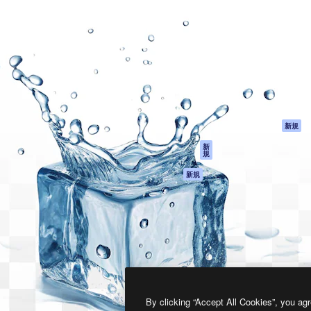
製品
はじめに
ティブ制作を導くためのプラ
Spaces
Academy
クリエイター、企業、代理
AI アシスタント
ドキュメント
含む100万人以上が利用して
AI 画像生成ツール
サポート
AI 動画生成ツール
利用規約
AI 音声合成ツール
プライバシーポリ
シー
ストックコンテン
ツ
オリジナル
新規
Claude/ChatGPT
クッキーポリシー
新
規
向けMCP
トラストセンター
エージェント
アフィリエイト
新規
API
法人向け
モバイルアプリ
すべてのMagnificツ
ール
2026
Freepik Company S.L.U.
無断複写・転載を禁じます
.
By clicking “Accept All Cookies”, you agr