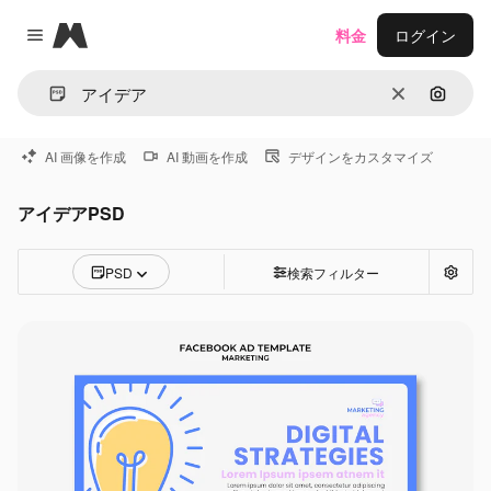
Magnific
料金
ログイン
Close menu
消去
画像で
AI 画像を作成
AI 動画を作成
デザインをカスタマイズ
アイデアPSD
PSD
検索フィルター