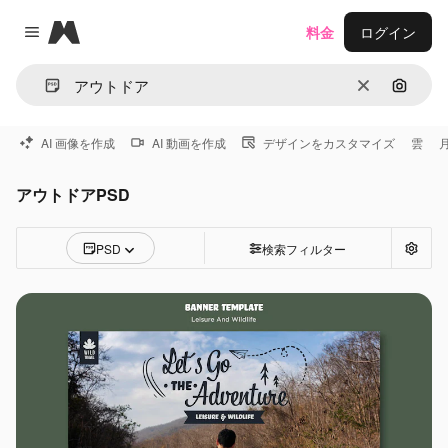
Magnific
料金
ログイン
Close menu
消去
画像で
AI 画像を作成
AI 動画を作成
デザインをカスタマイズ
雲
アウトドアPSD
PSD
検索フィルター