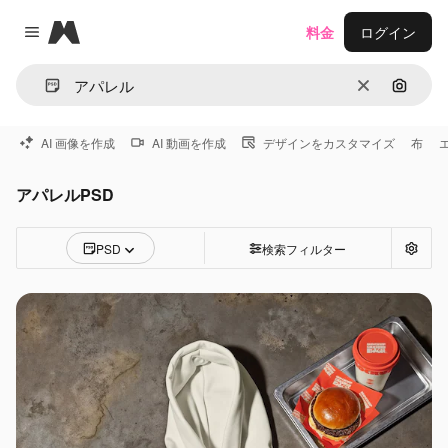
Magnific
料金
ログイン
Close menu
消去
画像で
AI 画像を作成
AI 動画を作成
デザインをカスタマイズ
布
アパレルPSD
PSD
検索フィルター