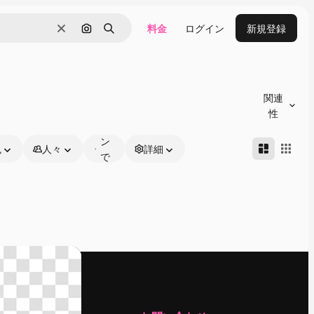
料金
ログイン
新規登録
消去
画像で検索
検索
オ
ン
関連
ラ
性
イ
ン
色
人々
詳細
で
編
集
可
能