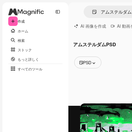
作成
AI 画像を作成
AI 動
ホーム
検索
アムステルダムPSD
ストック
もっと詳しく
PSD
すべてのツール
全ての画像
ベクトル
イラスト
写真
PSD
テンプレート
モックアップ
動画
映像素材
モーショングラフィックス
動画テンプレート
アイコン
3D モデル