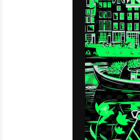
フォント
最高のクリエイ
ットフォーム。
店、スタジオを
います。
日本語
Copyright © 2010-