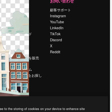
運営
お問い合わせ
料金
顧客サポート
会社概要
Instagram
Reviews
YouTube
採用情報
LinkedIn
検索トレンド
TikTok
ブログ
Discord
イベント
X
Slidesgo
Reddit
コンテンツを販売
する
プレスルーム
magnific.aiをお探し
ですか？
ee to the storing of cookies on your device to enhance site