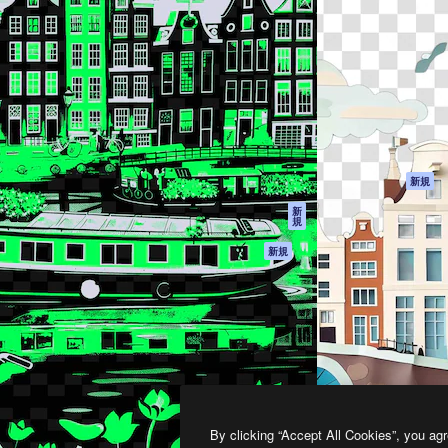
製品
はじめに
ティブ制作を導くためのプラ
Spaces
Academy
クリエイター、企業、代理
AI アシスタント
ドキュメント
含む100万人以上が利用して
AI 画像生成ツール
サポート
AI 動画生成ツール
利用規約
AI 音声合成ツール
プライバシーポリ
シー
ストックコンテン
ツ
オリジナル
新規
Claude/ChatGPT
クッキーポリシー
新
規
向けMCP
トラストセンター
エージェント
アフィリエイト
新規
API
法人向け
モバイルアプリ
すべてのMagnificツ
ール
2026
Freepik Company S.L.U.
無断複写・転載を禁じます
.
By clicking “Accept All Cookies”, you agr