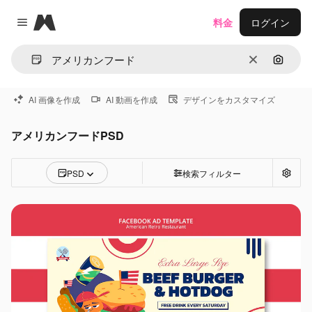
Magnific
料金
ログイン
Close menu
消去
画像で
AI 画像を作成
AI 動画を作成
デザインをカスタマイズ
アメリカンフードPSD
PSD
検索フィルター