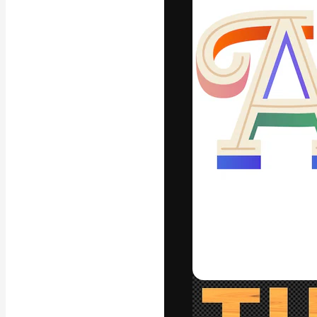
フォント
最高のクリエイ
ットフォーム。
店、スタジオを
います。
日本語
Copyright © 2010-