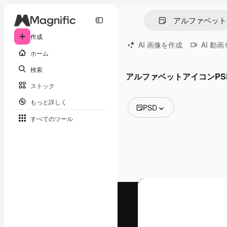
作成
AI 画像を作成
AI 動
ホーム
検索
アルファベットアイコンPS
ストック
もっと詳しく
PSD
すべてのツール
全ての画像
ベクトル
イラスト
写真
PSD
テンプレート
モックアップ
動画
映像素材
モーショングラフィックス
動画テンプレート
アイコン
3D モデル