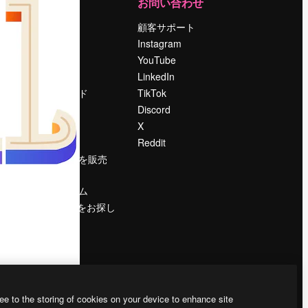
運営
お問い合わせ
料金
顧客サポート
会社概要
Instagram
Reviews
YouTube
採用情報
LinkedIn
検索トレンド
TikTok
ブログ
Discord
イベント
X
Slidesgo
Reddit
コンテンツを販売
する
プレスルーム
magnific.aiをお探し
ですか？
ee to the storing of cookies on your device to enhance site