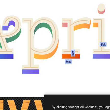
製品
はじめに
ティブ制作を導くためのプラ
Spaces
Academy
クリエイター、企業、代理
AI アシスタント
ドキュメント
含む100万人以上が利用して
AI 画像生成ツール
サポート
AI 動画生成ツール
利用規約
AI 音声合成ツール
プライバシーポリ
シー
ストックコンテン
ツ
オリジナル
新規
Claude/ChatGPT
クッキーポリシー
新
規
向けMCP
トラストセンター
エージェント
アフィリエイト
新規
API
法人向け
モバイルアプリ
すべてのMagnificツ
ール
2026
Freepik Company S.L.U.
無断複写・転載を禁じます
.
By clicking “Accept All Cookies”, you agr