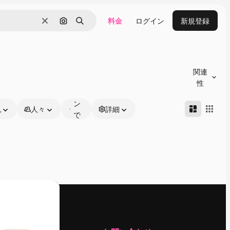
料金
ログイン
新規登録
消去
画像で検索
検索
オ
ン
関連
ラ
性
イ
ン
色
人々
詳細
で
編
集
可
能