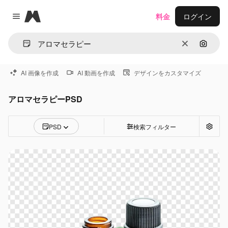
Magnific
料金
ログイン
Close menu
消去
画像で
AI 画像を作成
AI 動画を作成
デザインをカスタマイズ
アロマセラピーPSD
PSD
検索フィルター