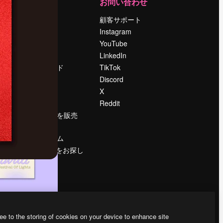
運営
お問い合わせ
料金
顧客サポート
会社概要
Instagram
Reviews
YouTube
採用情報
LinkedIn
検索トレンド
TikTok
ブログ
Discord
イベント
X
Slidesgo
Reddit
コンテンツを販売
する
プレスルーム
magnific.aiをお探し
ですか？
ee to the storing of cookies on your device to enhance site