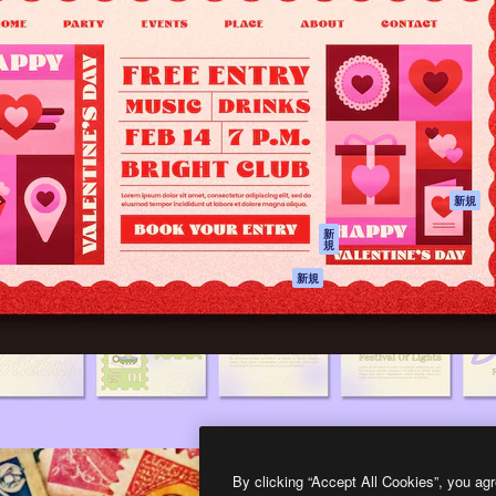
製品
はじめに
ティブ制作を導くためのプラ
Spaces
Academy
クリエイター、企業、代理
AI アシスタント
ドキュメント
含む100万人以上が利用して
AI 画像生成ツール
サポート
AI 動画生成ツール
利用規約
AI 音声合成ツール
プライバシーポリ
シー
ストックコンテン
ツ
オリジナル
新規
Claude/ChatGPT
クッキーポリシー
新
規
向けMCP
トラストセンター
エージェント
アフィリエイト
新規
API
法人向け
モバイルアプリ
すべてのMagnificツ
ール
2026
Freepik Company S.L.U.
無断複写・転載を禁じます
.
By clicking “Accept All Cookies”, you agr