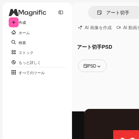
作成
AI 画像を作成
AI 動
ホーム
検索
アート切手PSD
ストック
もっと詳しく
PSD
すべてのツール
全ての画像
ベクトル
イラスト
写真
PSD
テンプレート
モックアップ
動画
映像素材
モーショングラフィックス
動画テンプレート
アイコン
3D モデル