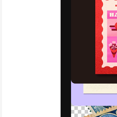
フォント
最高のクリエイ
ットフォーム。
店、スタジオを
います。
日本語
Copyright © 2010-