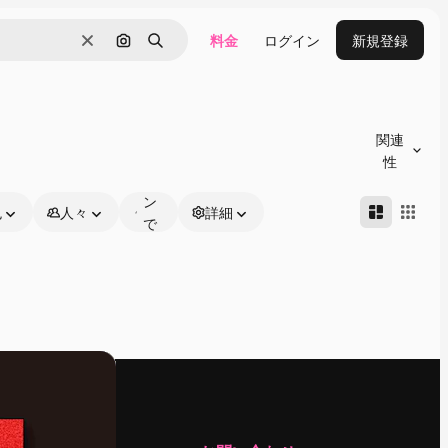
料金
ログイン
新規登録
消去
画像で検索
検索
オ
ン
関連
ラ
性
イ
ン
色
人々
詳細
で
編
集
可
能