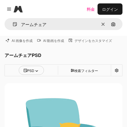
Magnific
料金
ログイン
Close menu
消去
画像で
AI 画像を作成
AI 動画を作成
デザインをカスタマイズ
アームチェアPSD
PSD
検索フィルター