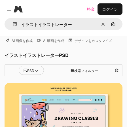
Magnific
料金
ログイン
Close menu
消去
画像で
AI 画像を作成
AI 動画を作成
デザインをカスタマイズ
イラストイラストレーターPSD
PSD
検索フィルター