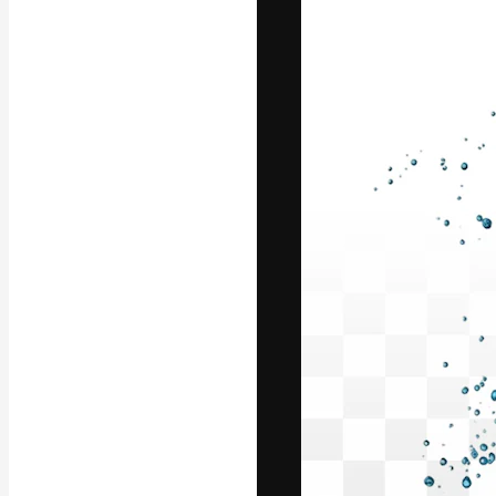
フォント
最高のクリエイ
ットフォーム。
店、スタジオを
います。
日本語
Copyright © 2010-