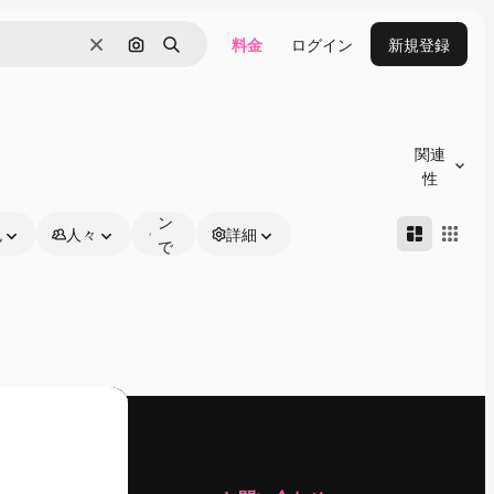
料金
ログイン
新規登録
消去
画像で検索
検索
オ
ン
関連
ラ
性
イ
ン
色
人々
詳細
で
編
集
可
能