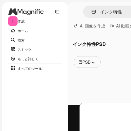
作成
AI 画像を作成
AI 動
ホーム
検索
インク特性PSD
ストック
もっと詳しく
PSD
すべてのツール
全ての画像
ベクトル
イラスト
写真
PSD
テンプレート
モックアップ
動画
映像素材
モーショングラフィックス
動画テンプレート
アイコン
3D モデル