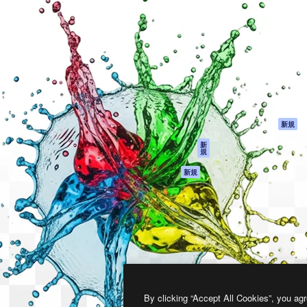
製品
はじめに
ティブ制作を導くためのプラ
Spaces
Academy
クリエイター、企業、代理
AI アシスタント
ドキュメント
含む100万人以上が利用して
AI 画像生成ツール
サポート
AI 動画生成ツール
利用規約
AI 音声合成ツール
プライバシーポリ
シー
ストックコンテン
ツ
オリジナル
新規
Claude/ChatGPT
クッキーポリシー
新
規
向けMCP
トラストセンター
エージェント
アフィリエイト
新規
API
法人向け
モバイルアプリ
すべてのMagnificツ
ール
2026
Freepik Company S.L.U.
無断複写・転載を禁じます
.
By clicking “Accept All Cookies”, you agr