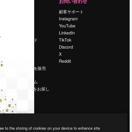
運営
お問い合わせ
料金
顧客サポート
会社概要
Instagram
Reviews
YouTube
採用情報
LinkedIn
検索トレンド
TikTok
ブログ
Discord
イベント
X
Slidesgo
Reddit
コンテンツを販売
する
プレスルーム
magnific.aiをお探し
ですか？
ee to the storing of cookies on your device to enhance site