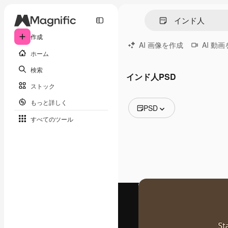
作成
AI 画像を作成
AI 動
ホーム
検索
インド人PSD
ストック
もっと詳しく
PSD
すべてのツール
全ての画像
ベクトル
イラスト
写真
PSD
テンプレート
モックアップ
動画
映像素材
モーショングラフィックス
動画テンプレート
アイコン
3D モデル