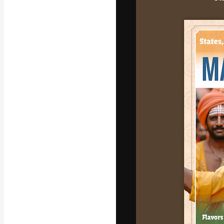
フォント
最高のクリエイ
ットフォーム。
店、スタジオを
います。
日本語
Copyright © 2010-