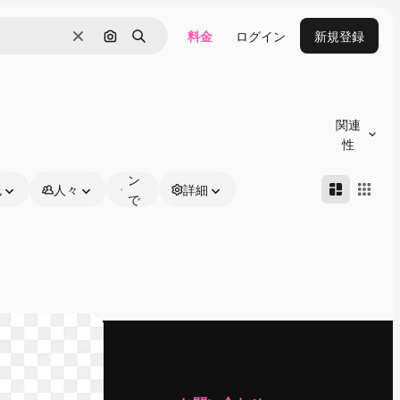
料金
ログイン
新規登録
消去
画像で検索
検索
オ
ン
関連
ラ
性
イ
ン
色
人々
詳細
で
編
集
可
能