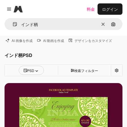
Magnific
料金
ログイン
Close menu
消去
画像で
AI 画像を作成
AI 動画を作成
デザインをカスタマイズ
インド柄PSD
PSD
検索フィルター