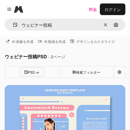
Magnific
料金
ログイン
Close menu
消去
画像で
AI 画像を作成
AI 動画を作成
デザインをカスタマイズ
ウェビナー投稿PSD
- 2ページ
PSD
検索フィルター