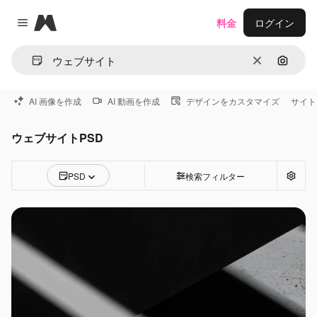
Magnific
料金
ログイン
Close menu
消去
画像で
AI 画像を作成
AI 動画を作成
デザインをカスタマイズ
サイト
ウェブサイトPSD
PSD
検索フィルター