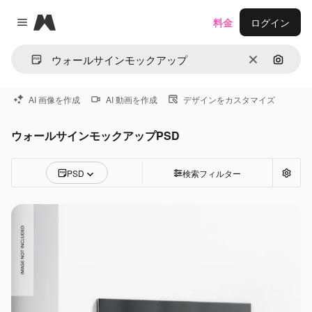
Magnific
料金
ログイン
Close menu
消去
画像で
AI 画像を作成
AI 動画を作成
デザインをカスタマイズ
ウォールサインモックアップPSD
PSD
検索フィルター