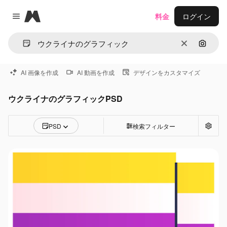
Magnific
料金
ログイン
Close menu
消去
画像で
AI 画像を作成
AI 動画を作成
デザインをカスタマイズ
ウクライナのグラフィックPSD
PSD
検索フィルター