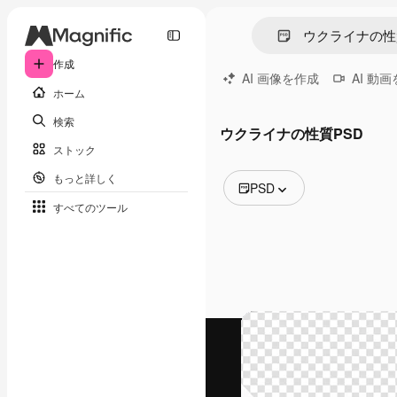
作成
AI 画像を作成
AI 動
ホーム
検索
ウクライナの性質PSD
ストック
もっと詳しく
PSD
すべてのツール
全ての画像
ベクトル
イラスト
写真
PSD
テンプレート
モックアップ
動画
映像素材
モーショングラフィックス
動画テンプレート
アイコン
3D モデル