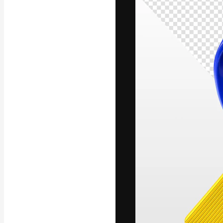
フォント
最高のクリエイ
ットフォーム。
店、スタジオを
います。
日本語
Copyright © 2010-