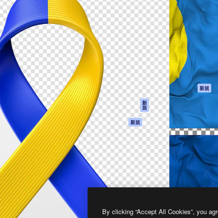
製品
はじめに
ティブ制作を導くためのプラ
Spaces
Academy
クリエイター、企業、代理
AI アシスタント
ドキュメント
含む100万人以上が利用して
AI 画像生成ツール
サポート
AI 動画生成ツール
利用規約
AI 音声合成ツール
プライバシーポリ
シー
ストックコンテン
ツ
オリジナル
新規
Claude/ChatGPT
クッキーポリシー
新
規
向けMCP
トラストセンター
エージェント
アフィリエイト
新規
API
法人向け
モバイルアプリ
すべてのMagnificツ
ール
2026
Freepik Company S.L.U.
無断複写・転載を禁じます
.
By clicking “Accept All Cookies”, you agr