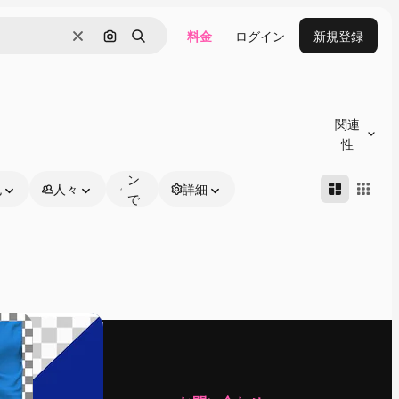
料金
ログイン
新規登録
消去
画像で検索
検索
オ
ン
関連
ラ
性
イ
ン
色
人々
詳細
で
編
集
可
能