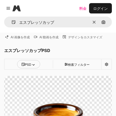
Magnific
料金
ログイン
Close menu
消去
画像で
AI 画像を作成
AI 動画を作成
デザインをカスタマイズ
エスプレッソカップPSD
PSD
検索フィルター