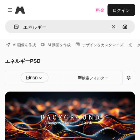
Magnific
料金
ログイン
Close menu
消去
画像で
AI 画像を作成
AI 動画を作成
デザインをカスタマイズ
光
エネルギーPSD
PSD
検索フィルター