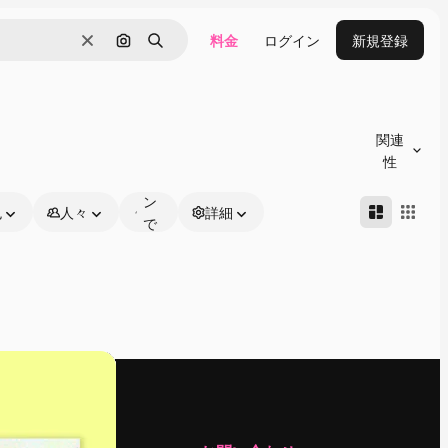
料金
ログイン
新規登録
消去
画像で検索
検索
オ
ン
関連
ラ
性
イ
ン
色
人々
詳細
で
編
集
可
能