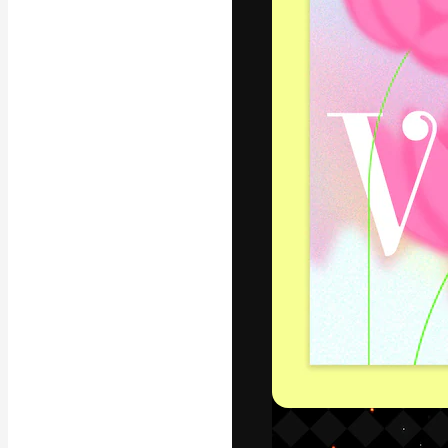
フォント
最高のクリエイ
ットフォーム。
店、スタジオを
います。
日本語
Copyright © 2010-