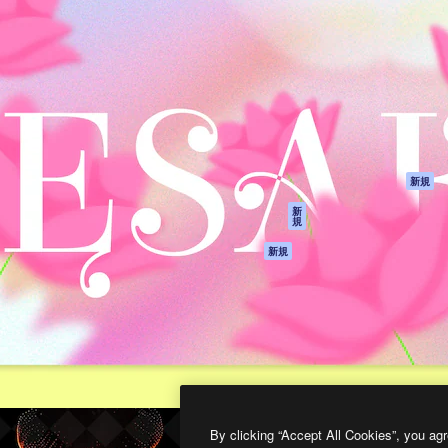
製品
はじめに
ティブ制作を導くためのプラ
Spaces
Academy
クリエイター、企業、代理
AI アシスタント
ドキュメント
含む100万人以上が利用して
AI 画像生成ツール
サポート
AI 動画生成ツール
利用規約
AI 音声合成ツール
プライバシーポリ
シー
ストックコンテン
ツ
オリジナル
新規
Claude/ChatGPT
クッキーポリシー
新
規
向けMCP
トラストセンター
エージェント
アフィリエイト
新規
API
法人向け
モバイルアプリ
すべてのMagnificツ
ール
2026
Freepik Company S.L.U.
無断複写・転載を禁じます
.
By clicking “Accept All Cookies”, you agr