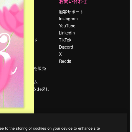
運営
お問い合わせ
料金
顧客サポート
会社概要
Instagram
Reviews
YouTube
採用情報
LinkedIn
検索トレンド
TikTok
ブログ
Discord
イベント
X
Slidesgo
Reddit
コンテンツを販売
する
プレスルーム
magnific.aiをお探し
ですか？
ee to the storing of cookies on your device to enhance site