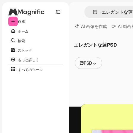
作成
AI 画像を作成
AI 動
ホーム
検索
エレガントな蓮PSD
ストック
もっと詳しく
PSD
すべてのツール
全ての画像
ベクトル
イラスト
写真
PSD
テンプレート
モックアップ
動画
映像素材
モーショングラフィックス
動画テンプレート
アイコン
3D モデル