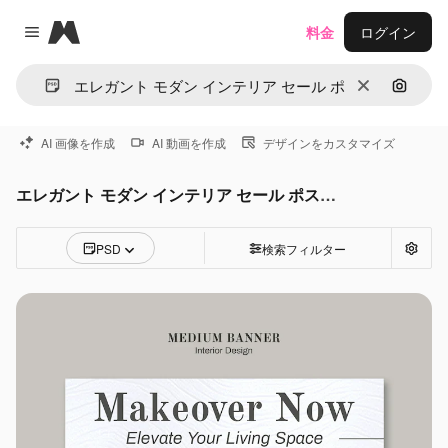
Magnific
料金
ログイン
Close menu
消去
画像で
AI 画像を作成
AI 動画を作成
デザインをカスタマイズ
エレガント モダン インテリア セール ポストPSD
PSD
検索フィルター