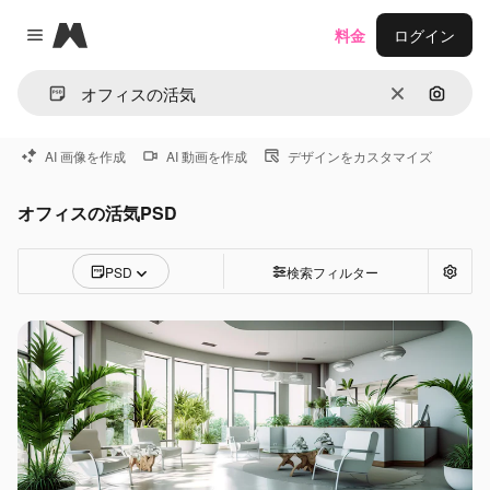
Magnific
料金
ログイン
Close menu
消去
画像で
AI 画像を作成
AI 動画を作成
デザインをカスタマイズ
オフィスの活気PSD
PSD
検索フィルター