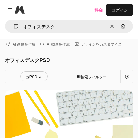
Magnific
料金
ログイン
Close menu
消去
画像で
AI 画像を作成
AI 動画を作成
デザインをカスタマイズ
オフィスデスクPSD
PSD
検索フィルター