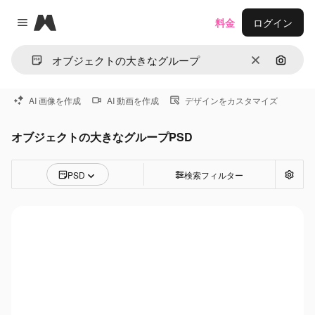
Magnific
料金
ログイン
Close menu
消去
画像で
AI 画像を作成
AI 動画を作成
デザインをカスタマイズ
オブジェクトの大きなグループPSD
PSD
検索フィルター