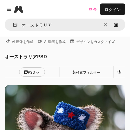
Magnific
料金
ログイン
Close menu
消去
画像で
AI 画像を作成
AI 動画を作成
デザインをカスタマイズ
オーストラリアPSD
PSD
検索フィルター