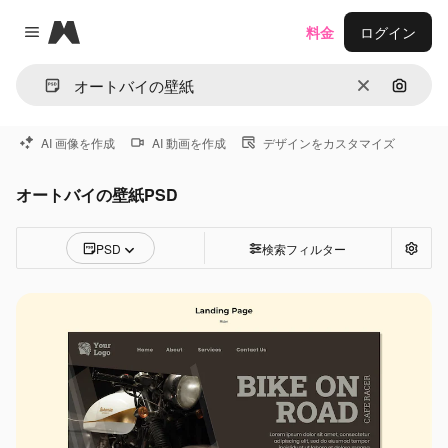
Magnific
料金
ログイン
Close menu
消去
画像で
AI 画像を作成
AI 動画を作成
デザインをカスタマイズ
オートバイの壁紙PSD
PSD
検索フィルター