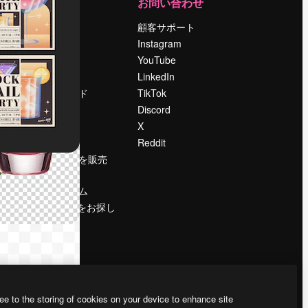
運営
お問い合わせ
料金
顧客サポート
会社概要
Instagram
Reviews
YouTube
採用情報
LinkedIn
検索トレンド
TikTok
ブログ
Discord
イベント
X
Slidesgo
Reddit
コンテンツを販売
する
プレスルーム
magnific.aiをお探し
ですか？
ee to the storing of cookies on your device to enhance site