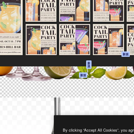
製品
はじめに
ティブ制作を導くためのプラ
Spaces
Academy
クリエイター、企業、代理
AI アシスタント
ドキュメント
含む100万人以上が利用して
AI 画像生成ツール
サポート
AI 動画生成ツール
利用規約
AI 音声合成ツール
プライバシーポリ
シー
ストックコンテン
ツ
オリジナル
新規
Claude/ChatGPT
クッキーポリシー
新
規
向けMCP
トラストセンター
エージェント
アフィリエイト
新規
API
法人向け
モバイルアプリ
すべてのMagnificツ
ール
2026
Freepik Company S.L.U.
無断複写・転載を禁じます
.
By clicking “Accept All Cookies”, you agr