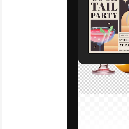
フォント
最高のクリエイ
ットフォーム。
店、スタジオを
います。
日本語
Copyright © 2010-