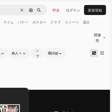
料金
ログイン
新規登録
消去
画像で検索
検索
ライム
バナー
ポスター
クラブ
スイーツ
成分
オ
ン
関連
ラ
性
イ
ン
色
人々
詳細
で
編
集
可
能