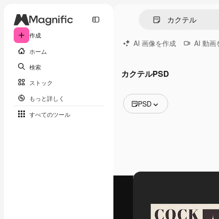
作成
AI 画像を作成
AI 動
ホーム
検索
カクテルPSD
ストック
もっと詳しく
PSD
すべてのツール
全ての画像
ベクトル
イラスト
写真
PSD
テンプレート
モックアップ
動画
映像素材
モーショングラフィックス
動画テンプレート
アイコン
3D モデル