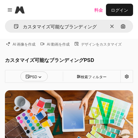
Magnific
料金
ログイン
Close menu
消去
画像で
AI 画像を作成
AI 動画を作成
デザインをカスタマイズ
カスタマイズ可能なブランディングPSD
PSD
検索フィルター