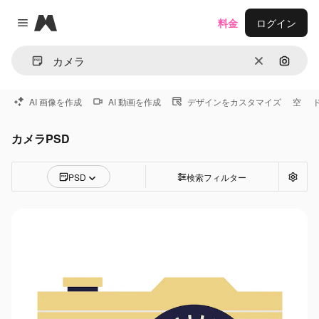
Magnific
料金
ログイン
Close menu
消去
画像で
AI 画像を作成
AI 動画を作成
デザインをカスタマイズ
空
カメラPSD
PSD
検索フィルター