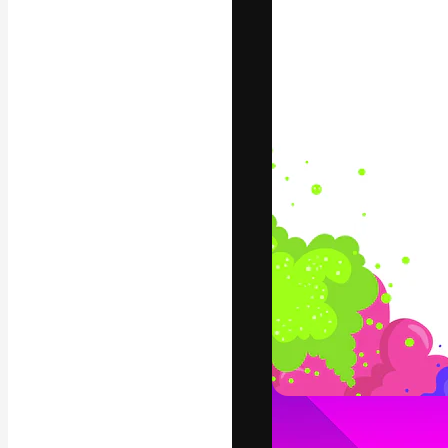
フォント
最高のクリエイ
ットフォーム。
店、スタジオを
います。
日本語
Copyright © 2010-