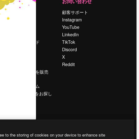
運営
お問い合わせ
料金
顧客サポート
会社概要
Instagram
Reviews
YouTube
採用情報
LinkedIn
検索トレンド
TikTok
ブログ
Discord
イベント
X
Slidesgo
Reddit
コンテンツを販売
する
プレスルーム
magnific.aiをお探し
ですか？
ee to the storing of cookies on your device to enhance site