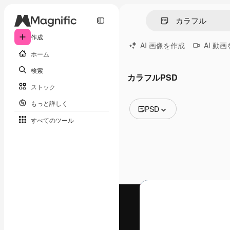
作成
AI 画像を作成
AI 動
ホーム
検索
カラフルPSD
ストック
もっと詳しく
PSD
すべてのツール
全ての画像
ベクトル
イラスト
写真
PSD
テンプレート
モックアップ
動画
映像素材
モーショングラフィックス
動画テンプレート
アイコン
3D モデル