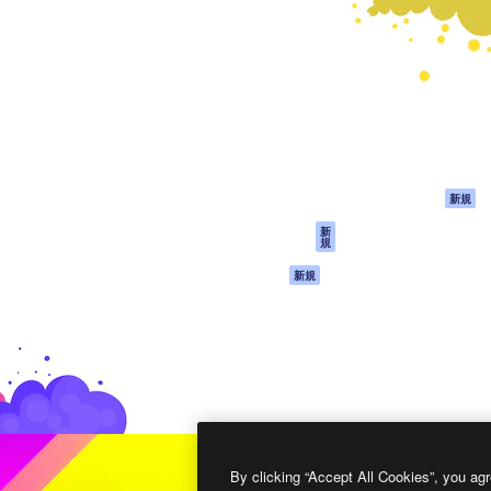
製品
はじめに
ティブ制作を導くためのプラ
Spaces
Academy
クリエイター、企業、代理
AI アシスタント
ドキュメント
含む100万人以上が利用して
AI 画像生成ツール
サポート
AI 動画生成ツール
利用規約
AI 音声合成ツール
プライバシーポリ
シー
ストックコンテン
ツ
オリジナル
新規
Claude/ChatGPT
クッキーポリシー
新
規
向けMCP
トラストセンター
エージェント
アフィリエイト
新規
API
法人向け
モバイルアプリ
すべてのMagnificツ
ール
2026
Freepik Company S.L.U.
無断複写・転載を禁じます
.
By clicking “Accept All Cookies”, you agr