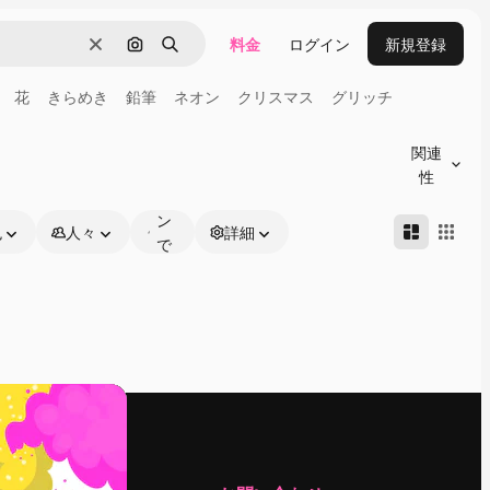
料金
ログイン
新規登録
消去
画像で検索
検索
花
きらめき
鉛筆
ネオン
クリスマス
グリッチ
オ
ン
関連
ラ
性
イ
ン
色
人々
詳細
で
編
集
可
能