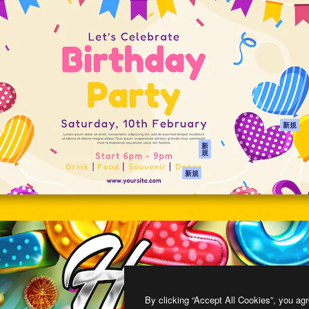
製品
はじめに
ティブ制作を導くためのプラ
Spaces
Academy
クリエイター、企業、代理
AI アシスタント
ドキュメント
含む100万人以上が利用して
AI 画像生成ツール
サポート
AI 動画生成ツール
利用規約
AI 音声合成ツール
プライバシーポリ
シー
ストックコンテン
ツ
オリジナル
新規
Claude/ChatGPT
クッキーポリシー
新
規
向けMCP
トラストセンター
エージェント
アフィリエイト
新規
API
法人向け
モバイルアプリ
すべてのMagnificツ
ール
2026
Freepik Company S.L.U.
無断複写・転載を禁じます
.
By clicking “Accept All Cookies”, you agr