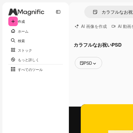
作成
AI 画像を作成
AI 動
ホーム
検索
カラフルなお祝いPSD
ストック
もっと詳しく
PSD
すべてのツール
全ての画像
ベクトル
イラスト
写真
PSD
テンプレート
モックアップ
動画
映像素材
モーショングラフィックス
動画テンプレート
アイコン
3D モデル