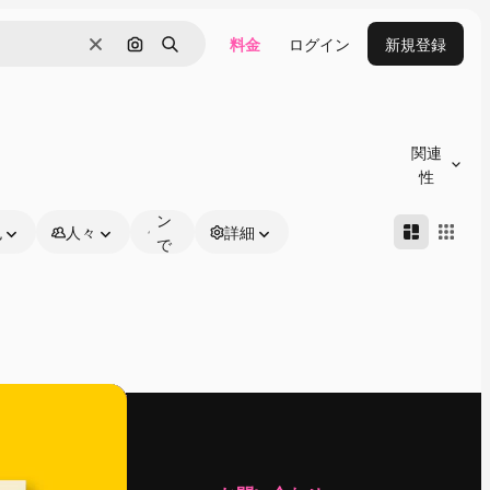
料金
ログイン
新規登録
消去
画像で検索
検索
オ
ン
関連
ラ
性
イ
ン
色
人々
詳細
で
編
集
可
能