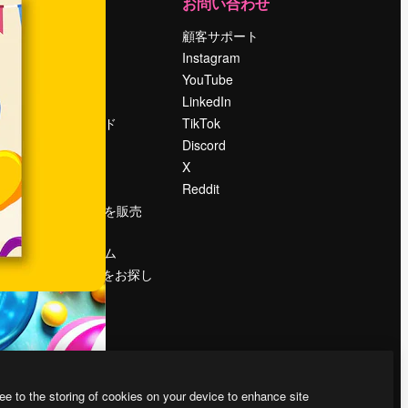
運営
お問い合わせ
料金
顧客サポート
会社概要
Instagram
Reviews
YouTube
採用情報
LinkedIn
検索トレンド
TikTok
ブログ
Discord
イベント
X
Slidesgo
Reddit
コンテンツを販売
する
プレスルーム
magnific.aiをお探し
ですか？
ee to the storing of cookies on your device to enhance site