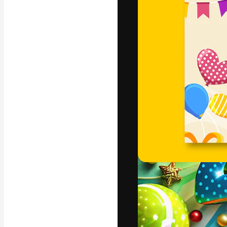
フォント
最高のクリエイ
ットフォーム。
店、スタジオを
います。
日本語
Copyright © 2010-