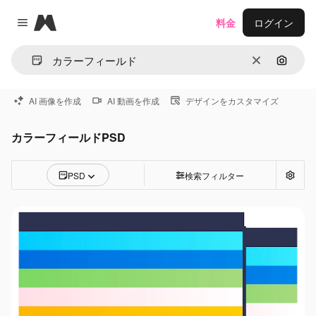
Magnific
料金
ログイン
Close menu
消去
画像で
AI 画像を作成
AI 動画を作成
デザインをカスタマイズ
カラーフィールドPSD
PSD
検索フィルター