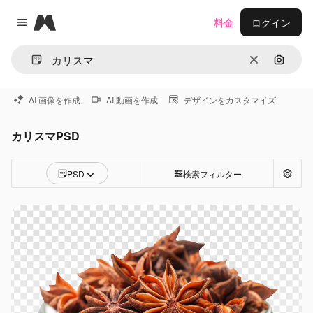
Magnific
料金
ログイン
Close menu
消去
画像で
AI 画像を作成
AI 動画を作成
デザインをカスタマイズ
カリスマPSD
PSD
検索フィルター