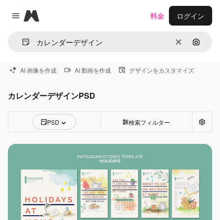
Magnific
料金
ログイン
Close menu
消去
画像で
AI 画像を作成
AI 動画を作成
デザインをカスタマイズ
カレンダーデザインPSD
PSD
検索フィルター