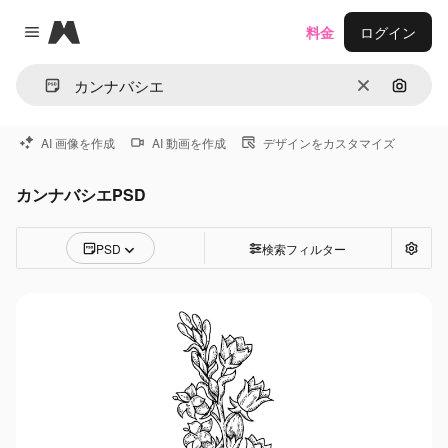
Magnific
料金
ログイン
Close menu
消去
画像で
AI 画像を作成
AI 動画を作成
デザインをカスタマイズ
カンナバシエPSD
PSD
検索フィルター