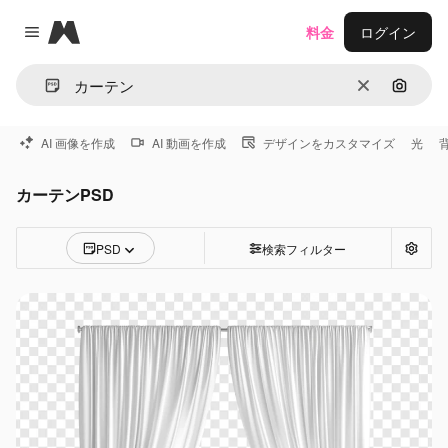
Magnific
料金
ログイン
Close menu
消去
画像で
AI 画像を作成
AI 動画を作成
デザインをカスタマイズ
光
カーテンPSD
PSD
検索フィルター