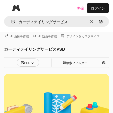
Magnific
料金
ログイン
Close menu
消去
画像で
AI 画像を作成
AI 動画を作成
デザインをカスタマイズ
カーディテイリングサービスPSD
PSD
検索フィルター