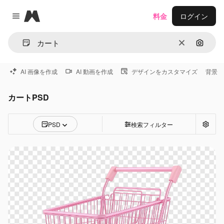
Magnific
料金
ログイン
Close menu
消去
画像で
AI 画像を作成
AI 動画を作成
デザインをカスタマイズ
背景
カートPSD
PSD
検索フィルター