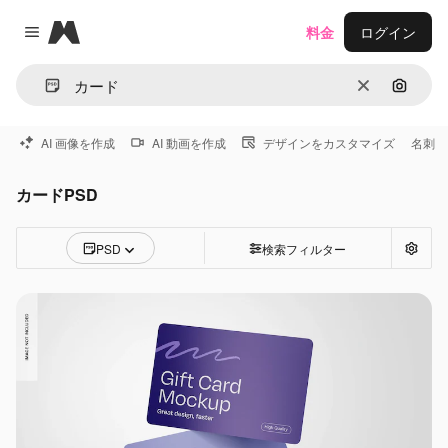
Magnific
料金
ログイン
Close menu
消去
画像で
AI 画像を作成
AI 動画を作成
デザインをカスタマイズ
名刺
カードPSD
PSD
検索フィルター