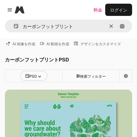
Magnific
料金
ログイン
Close menu
消去
画像で
AI 画像を作成
AI 動画を作成
デザインをカスタマイズ
カーボンフットプリントPSD
PSD
検索フィルター