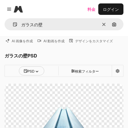
Magnific
料金
ログイン
Close menu
消去
画像で
AI 画像を作成
AI 動画を作成
デザインをカスタマイズ
ガラスの壁PSD
PSD
検索フィルター