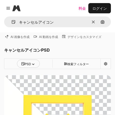
Magnific
料金
ログイン
Close menu
消去
画像で
AI 画像を作成
AI 動画を作成
デザインをカスタマイズ
キャンセルアイコンPSD
PSD
検索フィルター